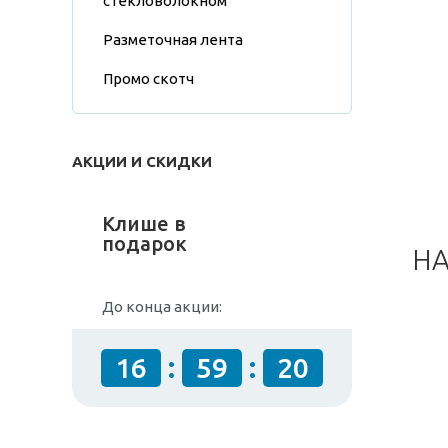
стекловолокном
Разметочная лента
Промо скотч
АКЦИИ И СКИДКИ
Клише в
подарок
НА
До конца акции:
:
:
16
59
19