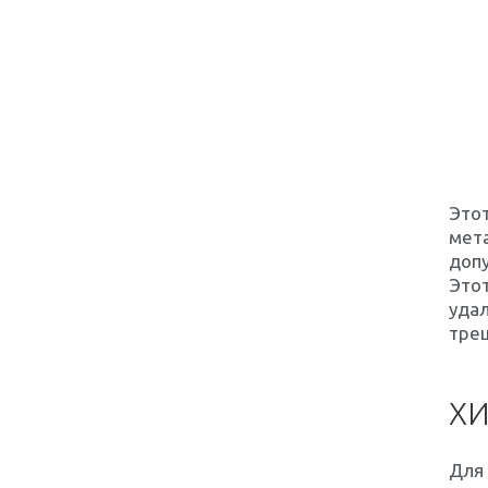
Этот
мета
доп
Этот
удал
тре
ХИ
Для 