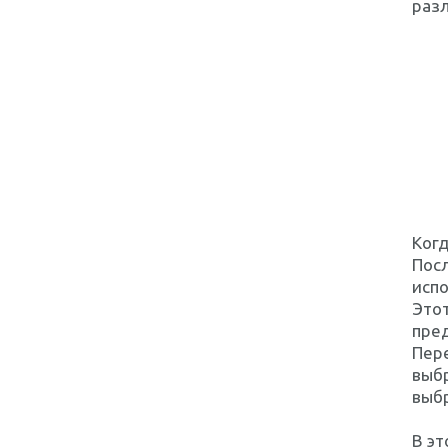
раз
Когд
Посл
испо
Этот
пред
Пере
выб
выбр
В э