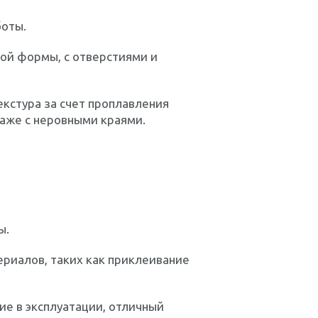
боты.
ой формы, с отверстиями и
екстура за счет проплавления
аже с неровными краями.
ы.
ериалов, таких как приклеивание
кие в эксплуатации, отличный