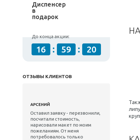
Диспенсер
в
подарок
Н
До конца акции:
:
:
16
59
19
ОТЗЫВЫ КЛИЕНТОВ
Такж
АРСЕНИЙ
липу
Оставил заявку - перезвонили,
круп
посчитали стоимость,
нарисовали макет по моим
пожеланиям. От меня
потребовалось только
КА