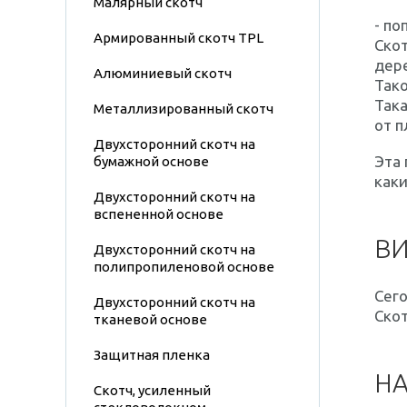
Малярный скотч
- по
Армированный скотч TPL
Скот
дере
Алюминиевый скотч
Тако
Така
Металлизированный скотч
от п
Двухсторонний скотч на
Эта 
бумажной основе
каки
Двухсторонний скотч на
вспененной основе
ВИ
Двухсторонний скотч на
полипропиленовой основе
Сего
Двухсторонний скотч на
Скот
тканевой основе
Защитная пленка
НА
Скотч, усиленный