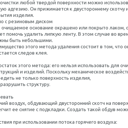
 очистки любой твердой поверхности можно использов
ую адгезию. Он прижимается к двустороннему скотчу и
рытия изделия.
ло с резиновым диском
и очищаемое основание окрашено или покрыто лаком, 
т помочь удалить липкую ленту. В этом случае во вр
жны быть небольшими.
мущество этого метода удаления состоит в том, что о
стается следов клея.
статок этого метода: его нельзя использовать для оч
трукций и изделий. Поскольку механическое воздейс
едить не только поверхность изделия,
 разрушить структуру.
ревать
чий воздух, обдувающий двусторонний скотч на поверхн
гчит ее снятие с подкладки. Создать такой обдув мо
твия при использовании потока горячего воздуха: