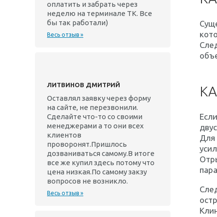
оплатить и забрать через
неделю на терминале ТК. Все
бы так работали)
Суще
кото
Весь отзыв »
Сле
объе
ЛИТВИНОВ ДМИТРИЙ
КА
Оставлял заявку через форму
на сайте, не перезвонили.
Если
Сделайте что-то со своими
менеджерами а то они всех
двус
клиентов
Для 
проворонят.Пришлось
усил
дозваниваться самому.В итоге
Отры
все же купил здесь потому что
пар
цена низкая.По самому закзу
вопросов не возникло.
След
Весь отзыв »
ост
Клин