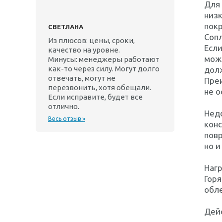
Для
низк
пок
СВЕТЛАНА
Соп
Из плюсов: цены, сроки,
Есл
качество на уровне.
може
Минусы: менеджеры работают
как-то через силу. Могут долго
дол
отвечать, могут не
Преи
перезвонить, хотя обещали.
не о
Если исправите, будет все
отлично.
Недо
Весь отзыв »
конс
повр
но и
Наг
Горя
обле
Дейс