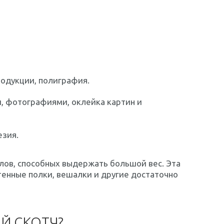
родукции, полиграфия.
и, фотографиями, оклейка картин и
езия.
лов, способных выдержать большой вес. Эта
тенные полки, вешалки и другие достаточно
Й СКОТЧ?