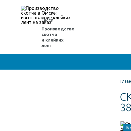
Омск
Производство
скотча
и клейких
лент
Глав
С
38
В 