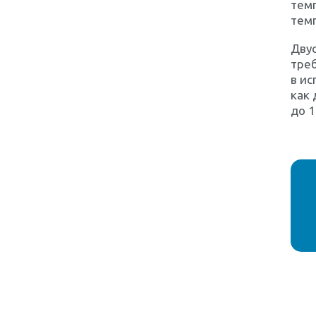
темп
тем
Двус
треб
в ис
как 
до 1