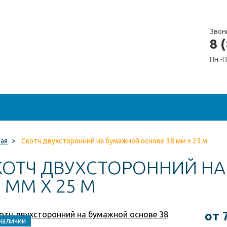
Звон
8 
Пн.-П
ная
>
Скотч двухсторонний на бумажной основе 38 мм x 25 м
КОТЧ ДВУХСТОРОННИЙ Н
 ММ X 25 М
от 
наличии