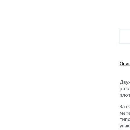
Опис
Двух
разл
плот
За с
мате
типо
упак