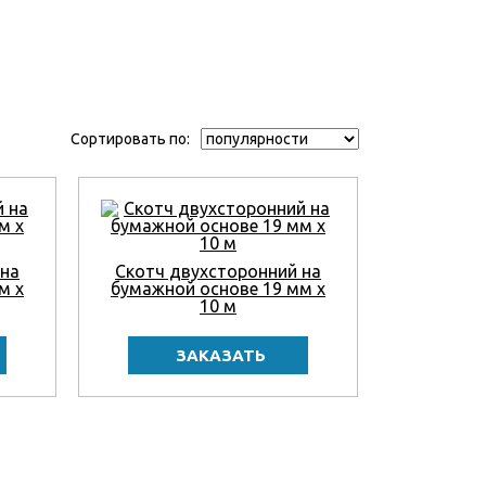
Сортировать по:
 на
Скотч двухсторонний на
м x
бумажной основе 19 мм x
10 м